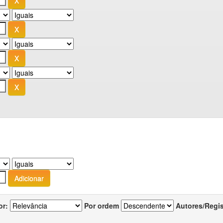
or:
Por ordem
Autores/Regi