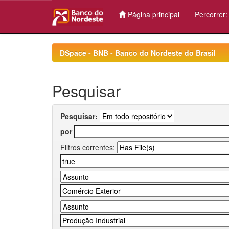
Página principal
Percorrer
Skip
navigation
DSpace - BNB - Banco do Nordeste do Brasil
Pesquisar
Pesquisar:
por
Filtros correntes: