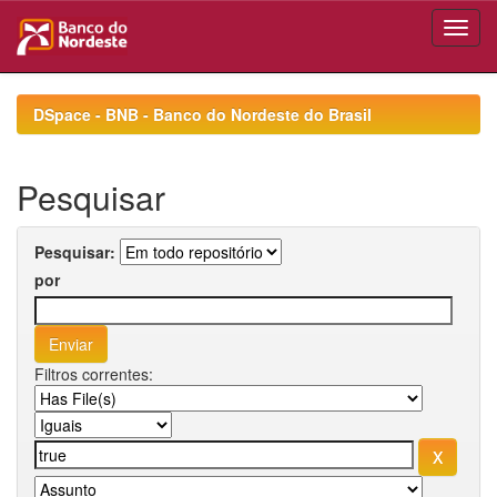
Skip
navigation
DSpace - BNB - Banco do Nordeste do Brasil
Pesquisar
Pesquisar:
por
Filtros correntes: