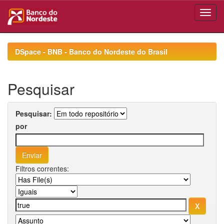
Skip
navigation
DSpace - BNB - Banco do Nordeste do Brasil
Pesquisar
Pesquisar:
por
Filtros correntes: