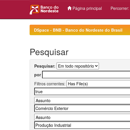
Página principal
Percorrer
Skip
navigation
DSpace - BNB - Banco do Nordeste do Brasil
Pesquisar
Pesquisar:
por
Filtros correntes: