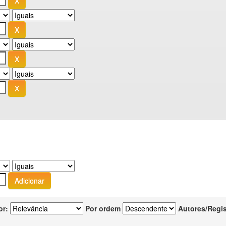
or:
Por ordem
Autores/Regi