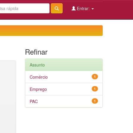
Entrar:
Refinar
Assunto
Comércio
1
Emprego
1
PAC
1