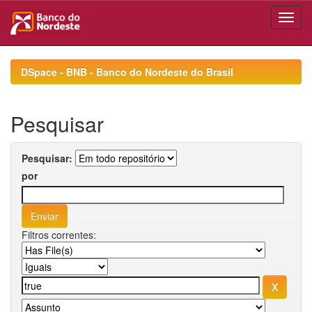
Skip
navigation
DSpace - BNB - Banco do Nordeste do Brasil
Pesquisar
Pesquisar:
por
Filtros correntes: