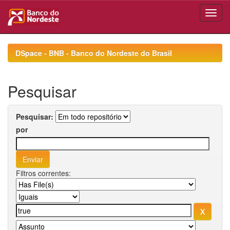
Skip
navigation
DSpace - BNB - Banco do Nordeste do Brasil
Pesquisar
Pesquisar:
por
Filtros correntes: