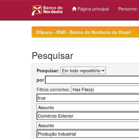
Página principal
Percorrer
Skip
navigation
DSpace - BNB - Banco do Nordeste do Brasil
Pesquisar
Pesquisar:
por
Filtros correntes: