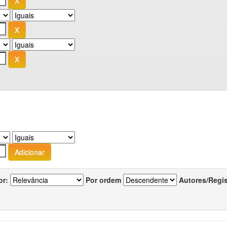
or:
Por ordem
Autores/Regi