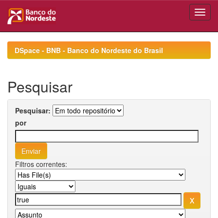
Skip
navigation
DSpace - BNB - Banco do Nordeste do Brasil
Pesquisar
Pesquisar:
por
Filtros correntes: