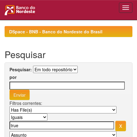
Skip
navigation
DSpace - BNB - Banco do Nordeste do Brasil
Pesquisar
Pesquisar:
por
Filtros correntes: