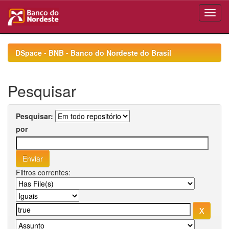
Skip
navigation
DSpace - BNB - Banco do Nordeste do Brasil
Pesquisar
Pesquisar:
por
Filtros correntes: