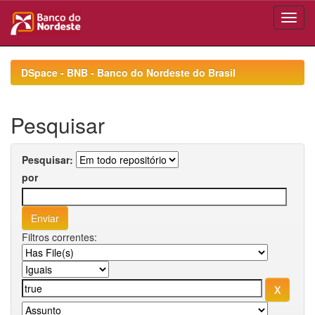
Skip
navigation
DSpace - BNB - Banco do Nordeste do Brasil
Pesquisar
Pesquisar:
por
Filtros correntes: