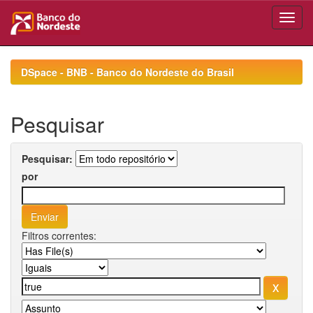
Skip
navigation
DSpace - BNB - Banco do Nordeste do Brasil
Pesquisar
Pesquisar:
por
Filtros correntes: