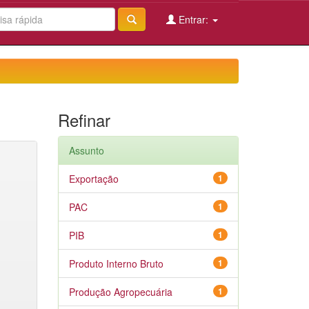
Entrar:
Refinar
Assunto
Exportação
1
PAC
1
PIB
1
Produto Interno Bruto
1
Produção Agropecuária
1