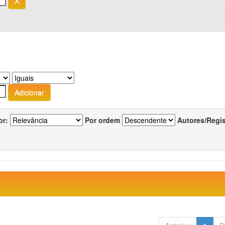
or:
Por ordem
Autores/Regi