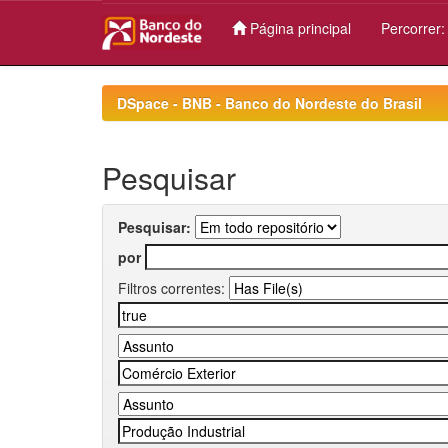
Página principal
Percorrer
Skip
navigation
DSpace - BNB - Banco do Nordeste do Brasil
Pesquisar
Pesquisar:
por
Filtros correntes: