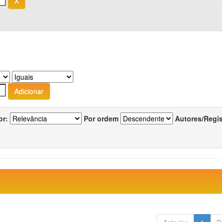
or:
Por ordem
Autores/Regi