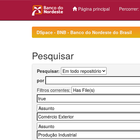
Página principal
Percorrer
Skip
navigation
DSpace - BNB - Banco do Nordeste do Brasil
Pesquisar
Pesquisar:
por
Filtros correntes: