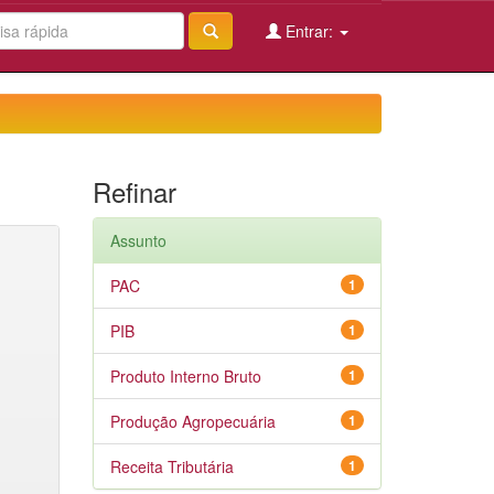
Entrar:
Refinar
Assunto
PAC
1
PIB
1
Produto Interno Bruto
1
Produção Agropecuária
1
Receita Tributária
1