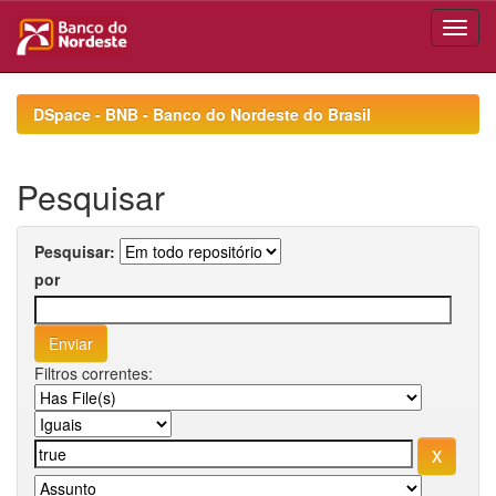
Skip
navigation
DSpace - BNB - Banco do Nordeste do Brasil
Pesquisar
Pesquisar:
por
Filtros correntes: