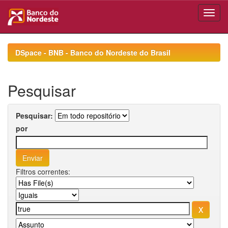
Skip
navigation
DSpace - BNB - Banco do Nordeste do Brasil
Pesquisar
Pesquisar:
por
Filtros correntes: