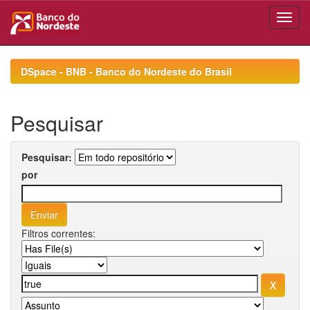
Skip
navigation
DSpace - BNB - Banco do Nordeste do Brasil
Pesquisar
Pesquisar:
por
Filtros correntes: