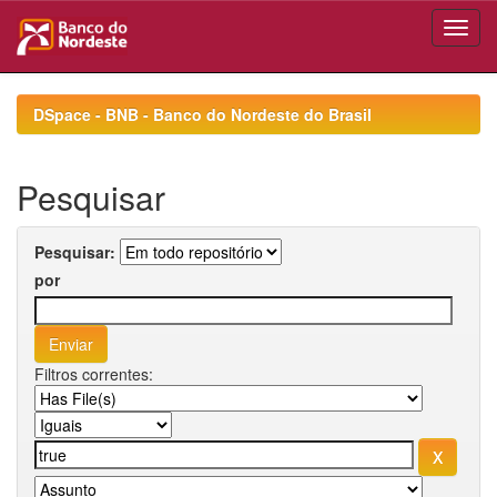
Skip
navigation
DSpace - BNB - Banco do Nordeste do Brasil
Pesquisar
Pesquisar:
por
Filtros correntes: