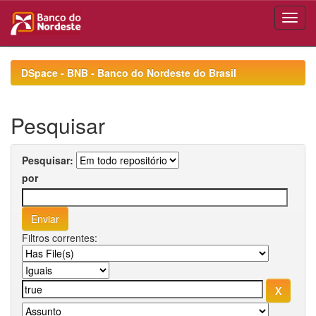
Skip
navigation
DSpace - BNB - Banco do Nordeste do Brasil
Pesquisar
Pesquisar:
por
Filtros correntes: