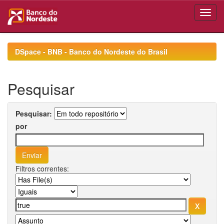
Skip
navigation
DSpace - BNB - Banco do Nordeste do Brasil
Pesquisar
Pesquisar:
por
Filtros correntes: