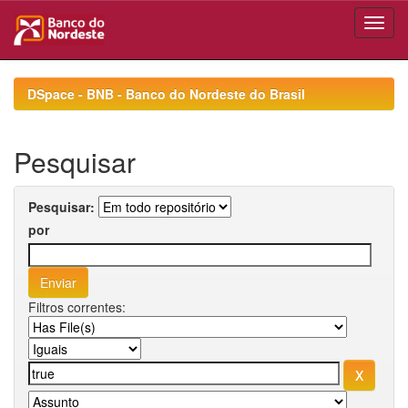
Skip
navigation
DSpace - BNB - Banco do Nordeste do Brasil
Pesquisar
Pesquisar:
por
Filtros correntes: