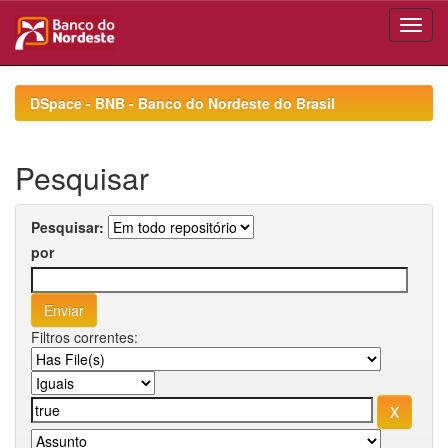
Skip
navigation
DSpace - BNB - Banco do Nordeste do Brasil
Pesquisar
Pesquisar:
por
Filtros correntes: