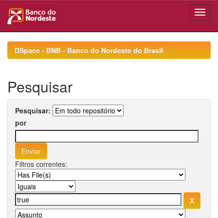
Skip
navigation
DSpace - BNB - Banco do Nordeste do Brasil
Pesquisar
Pesquisar:
por
Filtros correntes: