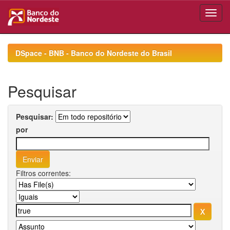
Skip
navigation
DSpace - BNB - Banco do Nordeste do Brasil
Pesquisar
Pesquisar:
por
Filtros correntes: