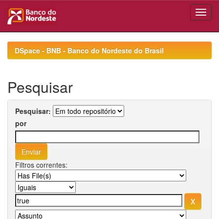
Skip
navigation
DSpace - BNB - Banco do Nordeste do Brasil
Pesquisar
Pesquisar:
por
Filtros correntes: