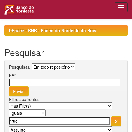
Skip
navigation
DSpace - BNB - Banco do Nordeste do Brasil
Pesquisar
Pesquisar:
por
Filtros correntes: