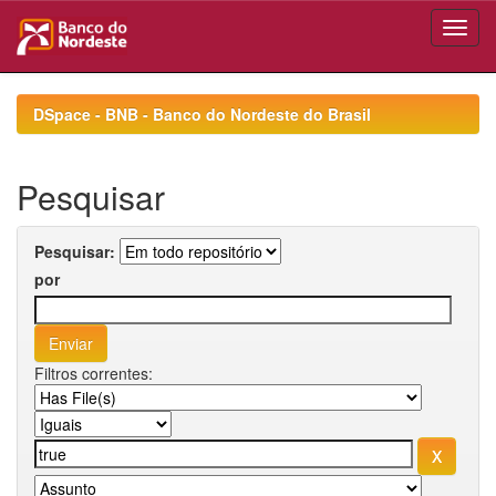
Skip
navigation
DSpace - BNB - Banco do Nordeste do Brasil
Pesquisar
Pesquisar:
por
Filtros correntes: