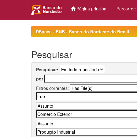
Página principal
Percorrer
Skip
navigation
DSpace - BNB - Banco do Nordeste do Brasil
Pesquisar
Pesquisar:
por
Filtros correntes: