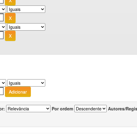
or:
Por ordem
Autores/Regi