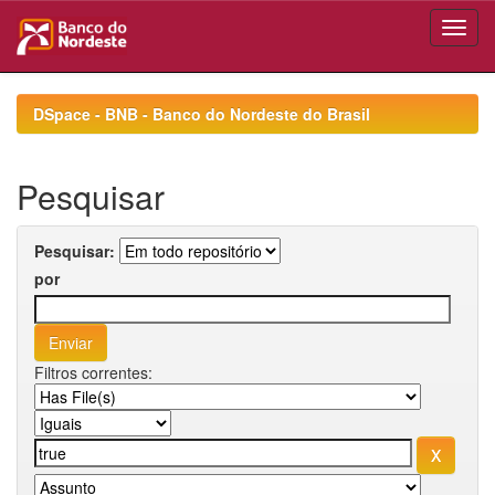
Skip
navigation
DSpace - BNB - Banco do Nordeste do Brasil
Pesquisar
Pesquisar:
por
Filtros correntes: