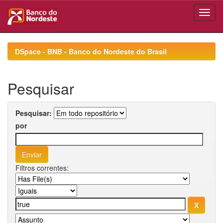
Skip
navigation
DSpace - BNB - Banco do Nordeste do Brasil
Pesquisar
Pesquisar:
por
Filtros correntes: