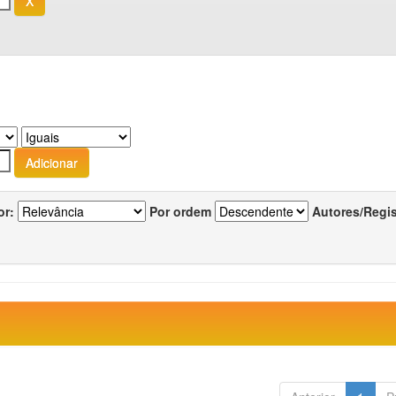
or:
Por ordem
Autores/Regi