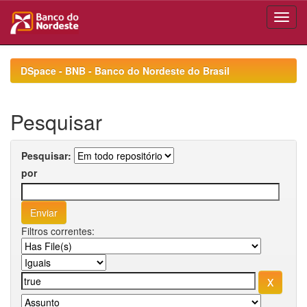
Skip
navigation
DSpace - BNB - Banco do Nordeste do Brasil
Pesquisar
Pesquisar:
por
Filtros correntes: