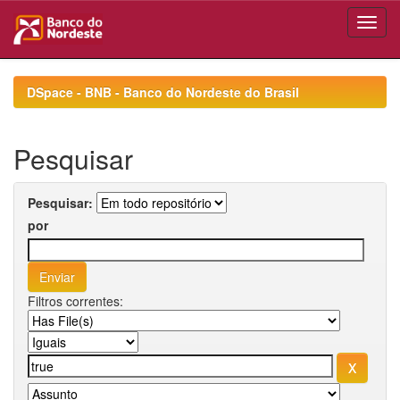
Skip
navigation
DSpace - BNB - Banco do Nordeste do Brasil
Pesquisar
Pesquisar:
por
Filtros correntes: