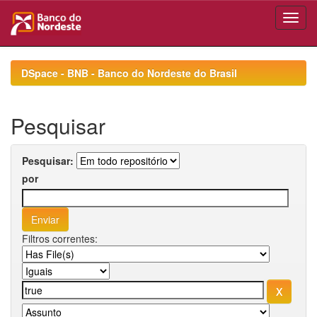
Skip
navigation
DSpace - BNB - Banco do Nordeste do Brasil
Pesquisar
Pesquisar:
por
Filtros correntes: