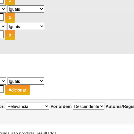
or:
Por ordem
Autores/Regi
quisa não produziu resultados.