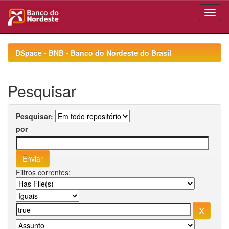
Skip
navigation
DSpace - BNB - Banco do Nordeste do Brasil
Pesquisar
Pesquisar:
por
Filtros correntes: