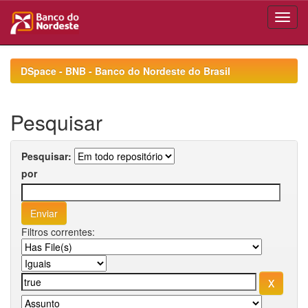
Skip
navigation
DSpace - BNB - Banco do Nordeste do Brasil
Pesquisar
Pesquisar:
por
Filtros correntes: