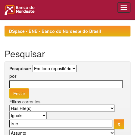
Skip
navigation
DSpace - BNB - Banco do Nordeste do Brasil
Pesquisar
Pesquisar:
por
Filtros correntes: