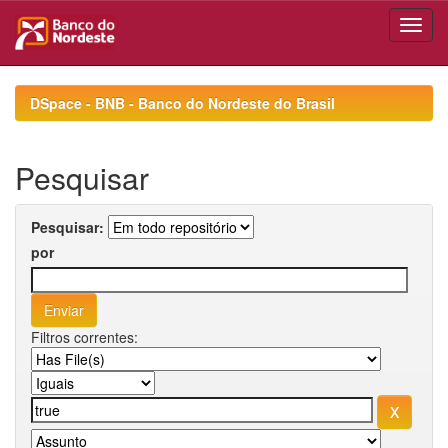
Skip
navigation
DSpace - BNB - Banco do Nordeste do Brasil
Pesquisar
Pesquisar:
por
Filtros correntes: