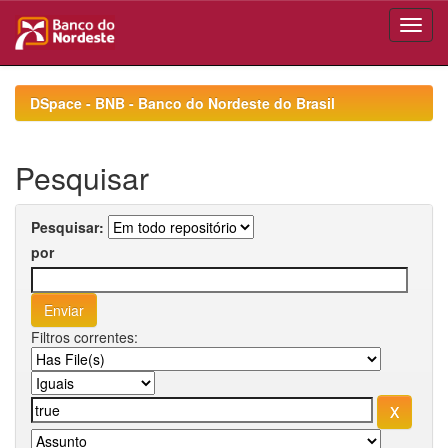
Skip
navigation
DSpace - BNB - Banco do Nordeste do Brasil
Pesquisar
Pesquisar:
por
Filtros correntes: