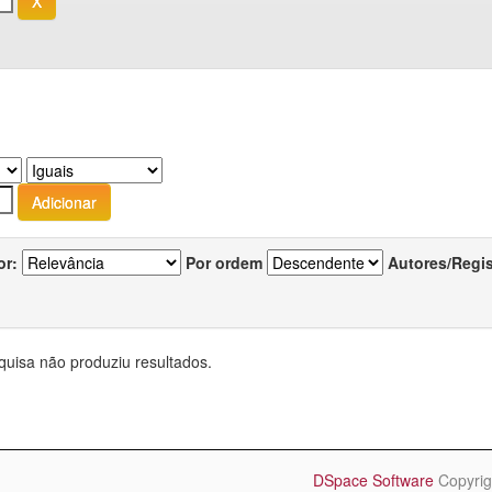
or:
Por ordem
Autores/Regi
quisa não produziu resultados.
DSpace Software
Copyrig