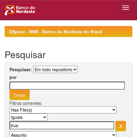
Skip
navigation
DSpace - BNB - Banco do Nordeste do Brasil
Pesquisar
Pesquisar:
por
Filtros correntes: