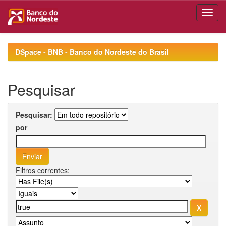
Skip
navigation
DSpace - BNB - Banco do Nordeste do Brasil
Pesquisar
Pesquisar:
por
Filtros correntes: