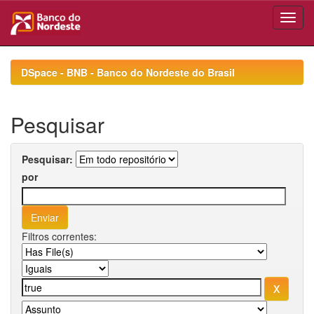
Skip
navigation
DSpace - BNB - Banco do Nordeste do Brasil
Pesquisar
Pesquisar:
por
Filtros correntes: