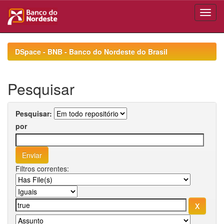
Skip
navigation
DSpace - BNB - Banco do Nordeste do Brasil
Pesquisar
Pesquisar:
por
Filtros correntes: