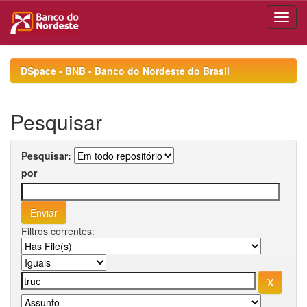
Skip
navigation
DSpace - BNB - Banco do Nordeste do Brasil
Pesquisar
Pesquisar:
por
Filtros correntes: