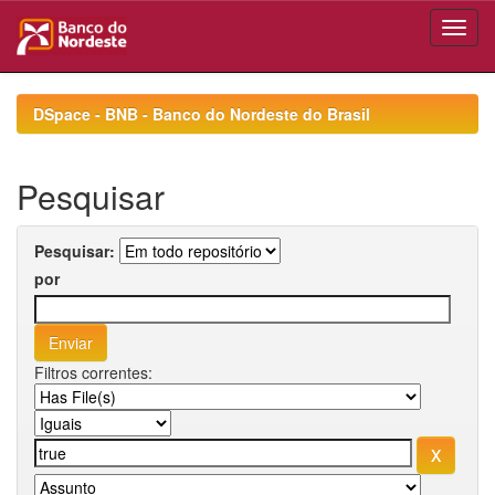
Skip
navigation
DSpace - BNB - Banco do Nordeste do Brasil
Pesquisar
Pesquisar:
por
Filtros correntes: