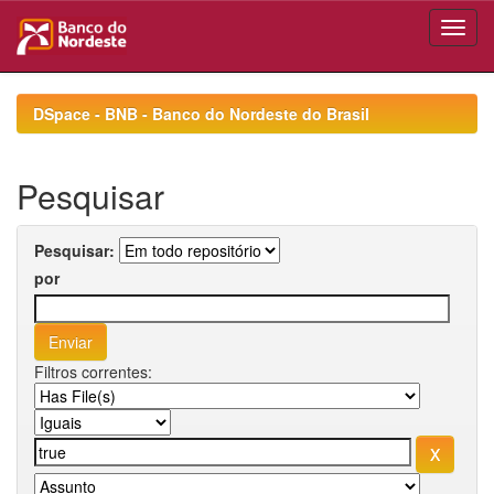
Skip
navigation
DSpace - BNB - Banco do Nordeste do Brasil
Pesquisar
Pesquisar:
por
Filtros correntes: