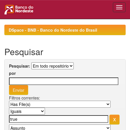
Skip
navigation
DSpace - BNB - Banco do Nordeste do Brasil
Pesquisar
Pesquisar:
por
Filtros correntes: