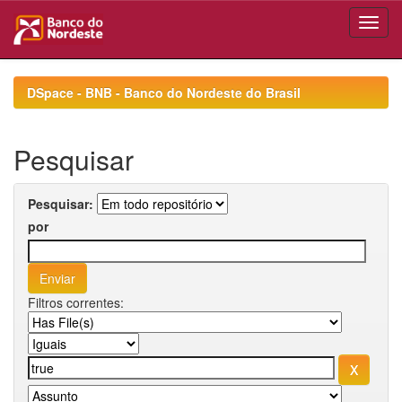
Skip
navigation
DSpace - BNB - Banco do Nordeste do Brasil
Pesquisar
Pesquisar:
por
Filtros correntes: